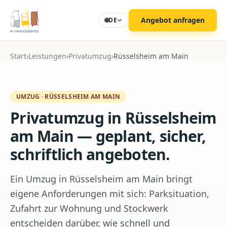
Zum Hauptinhalt
Angebot anfragen
🌐
DE
Start
›
Leistungen
›
Privatumzug
›
Rüsselsheim am Main
UMZUG
·
RÜSSELSHEIM AM MAIN
Privatumzug in Rüsselsheim
am Main — geplant, sicher,
schriftlich angeboten.
Ein Umzug in Rüsselsheim am Main bringt
eigene Anforderungen mit sich: Parksituation,
Zufahrt zur Wohnung und Stockwerk
entscheiden darüber, wie schnell und