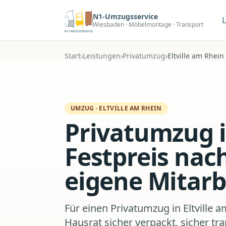
Zum Hauptinhalt
N1-Umzugsservice
Wiesbaden · Möbelmontage · Transport
Start
›
Leistungen
›
Privatumzug
›
Eltville am Rhein
UMZUG
·
ELTVILLE AM RHEIN
Privatumzug i
Festpreis nac
eigene Mitarb
Für einen Privatumzug in Eltville a
Hausrat sicher verpackt, sicher t