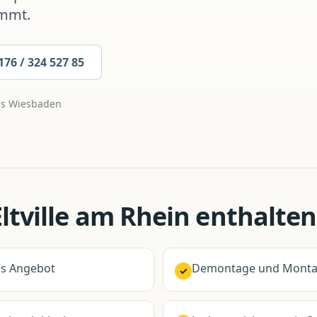
ommt.
176 / 324 527 85
us
Wiesbaden
Eltville am Rhein
enthalten 
hes Angebot
Demontage und Montag
✓