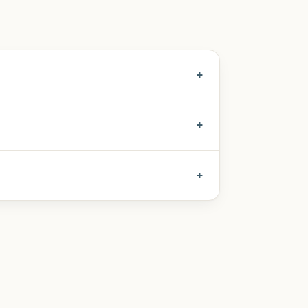
+
+
+