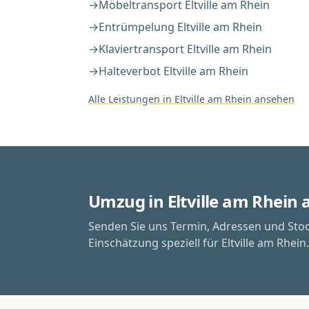
→
Möbeltransport
Eltville am Rhein
→
Entrümpelung
Eltville am Rhein
→
Klaviertransport
Eltville am Rhein
→
Halteverbot
Eltville am Rhein
Alle Leistungen in
Eltville am Rhein
ansehen
Umzug in Eltville am Rhein
Senden Sie uns Termin, Adressen und Sto
Einschätzung speziell für Eltville am Rhein.