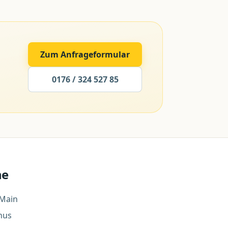
Zum Anfrageformular
0176 / 324 527 85
he
 Main
nus