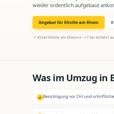
wieder ordentlich aufgebaut ank
Angebot für
Eltville am Rhein
0
📍
65343
Eltville am Rhein
↔ ~
17
km Anfahrt a
Was im
Umzug
in
Besichtigung vor Ort und schriftlic
✓