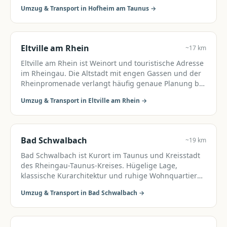
Einfamilienhäusern und gepflegten Wohnquartieren.
Umzug & Transport in
Hofheim am Taunus
→
Eltville am Rhein
~17 km
Eltville am Rhein ist Weinort und touristische Adresse
im Rheingau. Die Altstadt mit engen Gassen und der
Rheinpromenade verlangt häufig genaue Planung bei
Umzügen.
Umzug & Transport in
Eltville am Rhein
→
Bad Schwalbach
~19 km
Bad Schwalbach ist Kurort im Taunus und Kreisstadt
des Rheingau-Taunus-Kreises. Hügelige Lage,
klassische Kurarchitektur und ruhige Wohnquartiere
— Umzüge laufen häufig in eingeschränkten
Umzug & Transport in
Bad Schwalbach
→
Zufahrten.