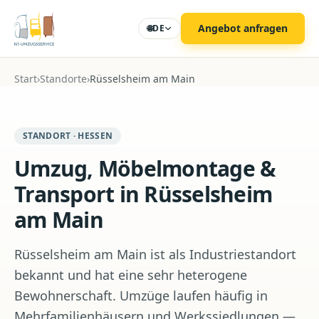
Zum Hauptinhalt
Angebot anfragen
🌐
DE
Start
›
Standorte
›
Rüsselsheim am Main
STANDORT · HESSEN
Umzug, Möbelmontage &
Transport in Rüsselsheim
am Main
Rüsselsheim am Main ist als Industriestandort
bekannt und hat eine sehr heterogene
Bewohnerschaft. Umzüge laufen häufig in
Mehrfamilienhäusern und Werkssiedlungen —