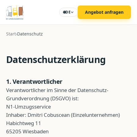
Zum Hauptinhalt
Angebot anfragen
🌐
DE
Start
›
Datenschutz
Datenschutzerklärung
1. Verantwortlicher
Verantwortlicher im Sinne der Datenschutz-
Grundverordnung (DSGVO) ist:
N1-Umzugsservice
Inhaber:
Dmitri Cobuscean
(
Einzelunternehmen
)
Habichtweg 11
65205
Wiesbaden