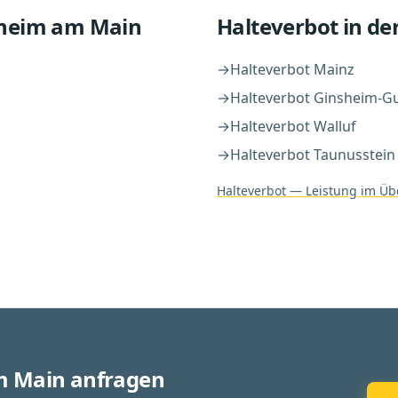
heim am Main
Halteverbot
in de
→
Halteverbot
Mainz
→
Halteverbot
Ginsheim-G
→
Halteverbot
Walluf
→
Halteverbot
Taunusstein
Halteverbot
— Leistung im Übe
m Main anfragen