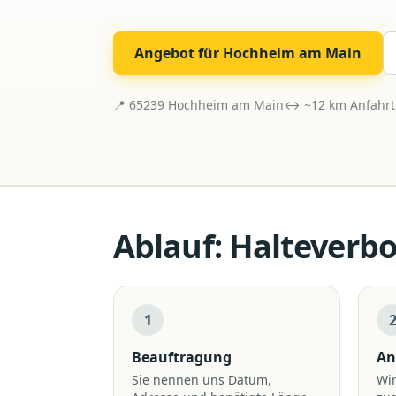
Angebot für
Hochheim am Main
📍
65239
Hochheim am Main
↔ ~
12
km Anfahrt
Ablauf:
Halteverbo
1
Beauftragung
An
Sie nennen uns Datum,
Wir