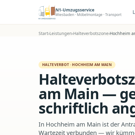
Zum Hauptinhalt
N1-Umzugsservice
Wiesbaden · Möbelmontage · Transport
Start
›
Leistungen
›
Halteverbotszone
›
Hochheim a
HALTEVERBOT
·
HOCHHEIM AM MAIN
Halteverbots
am Main — gep
schriftlich a
In Hochheim am Main ist der Antra
Wartezeit verbunden — wir kümme