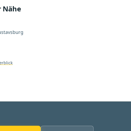
r Nähe
ustavsburg
rblick