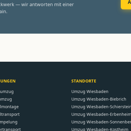
A
ckwerk — wir antworten mit einer
ain.
TUNGEN
STANDORTE
atumzug
Umzug
Wiesbaden
umzug
Umzug
Wiesbaden-Biebrich
lmontage
Umzug
Wiesbaden-Schierstei
transport
Umzug
Wiesbaden-Erbenhei
ümpelung
Umzug
Wiesbaden-Sonnenbe
ertransport
Umzug
Wiesbaden-Kostheim