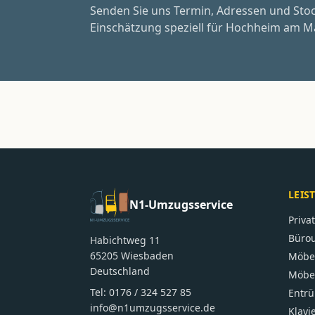
Senden Sie uns Termin, Adressen und Sto
Einschätzung speziell für Hochheim am M
LEIS
N1-Umzugsservice
Priv
Büro
Habichtweg 11
65205
Wiesbaden
Möbe
Deutschland
Möbel
Tel:
0176 / 324 527 85
Entr
info@n1umzugsservice.de
Klavi