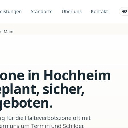
Leistungen
Standorte
Über uns
Kontakt
🌐
D
m Main
zone in Hochheim
lant, sicher,
ngeboten.
g für die Halteverbotszone oft mit
rn uns um Termin und Schilder.