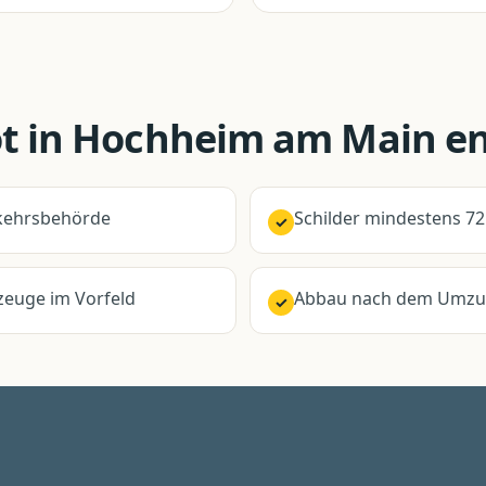
t
in
Hochheim am Main
en
erkehrsbehörde
Schilder mindestens 72
✓
euge im Vorfeld
Abbau nach dem Umz
✓