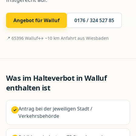
Angebot für
Walluf
0176 / 324 527 85
📍
65396
Walluf
↔ ~
10
km Anfahrt aus
Wiesbaden
Was im
Halteverbot
in
Walluf
enthalten ist
Antrag bei der jeweiligen Stadt /
✓
Verkehrsbehörde