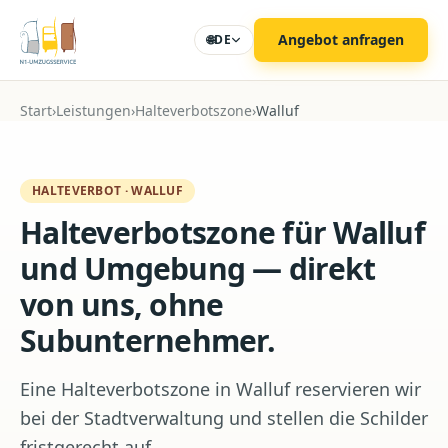
Zum Hauptinhalt
Angebot anfragen
🌐
DE
Start
›
Leistungen
›
Halteverbotszone
›
Walluf
HALTEVERBOT
·
WALLUF
Halteverbotszone für Walluf
und Umgebung — direkt
von uns, ohne
Subunternehmer.
Eine Halteverbotszone in Walluf reservieren wir
bei der Stadtverwaltung und stellen die Schilder
fristgerecht auf.