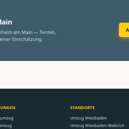
Main
A
chheim am Main — Termin,
einer Einschätzung.
TUNGEN
STANDORTE
atumzug
Umzug
Wiesbaden
umzug
Umzug
Wiesbaden-Biebrich