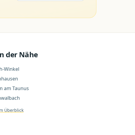
n der Nähe
h-Winkel
nhausen
m am Taunus
hwalbach
m Überblick