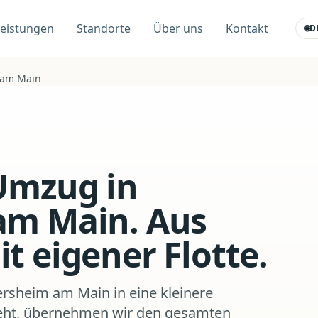
Leistungen
Standorte
Über uns
Kontakt
🌐
D
 am Main
Umzug in
am Main. Aus
t eigener Flotte.
ersheim am Main in eine kleinere
ieht, übernehmen wir den gesamten