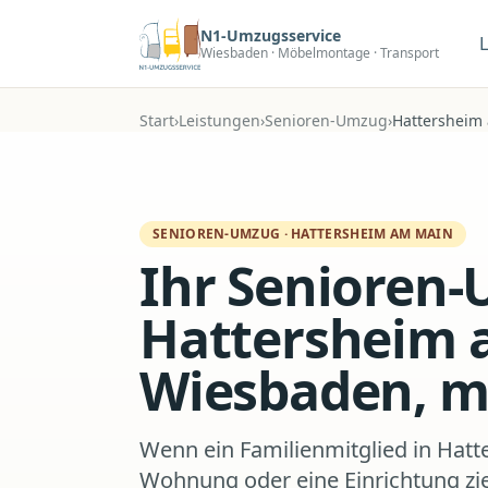
Zum Hauptinhalt
N1-Umzugsservice
Wiesbaden · Möbelmontage · Transport
Start
›
Leistungen
›
Senioren-Umzug
›
Hattersheim
SENIOREN-UMZUG
·
HATTERSHEIM AM MAIN
Ihr Senioren-
Hattersheim 
Wiesbaden, mi
Wenn ein Familienmitglied in Hatt
Wohnung oder eine Einrichtung z