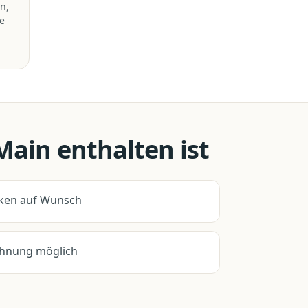
n,
e
Main
enthalten ist
ken auf Wunsch
hnung möglich