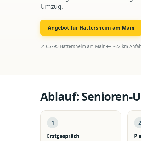
Umzug.
Angebot für
Hattersheim am Main
📍
65795
Hattersheim am Main
↔ ~
22
km Anfah
Ablauf:
Senioren-
1
Erstgespräch
Pl