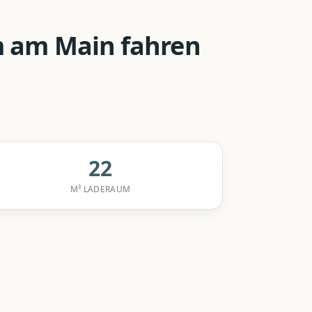
m am Main
fahren
22
M³ LADERAUM