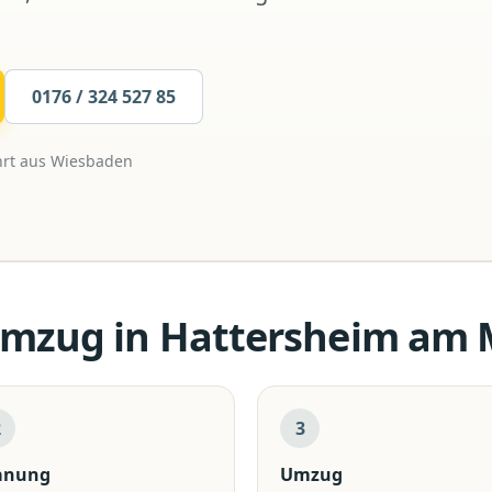
0176 / 324 527 85
rt aus
Wiesbaden
Umzug
in
Hattersheim am 
2
3
anung
Umzug