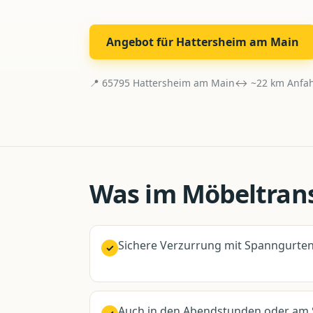
Angebot für
Hattersheim am Main
📍
65795
Hattersheim am Main
↔ ~
22
km Anfah
Was im
Möbeltran
Sichere Verzurrung mit Spanngurt
✓
Auch in den Abendstunden oder am