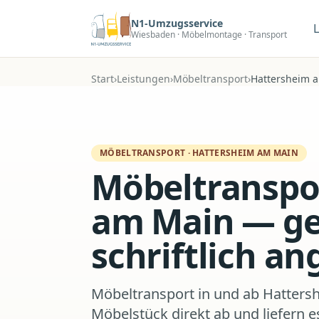
Zum Hauptinhalt
N1-Umzugsservice
Wiesbaden · Möbelmontage · Transport
Start
›
Leistungen
›
Möbeltransport
›
Hattersheim 
MÖBELTRANSPORT
·
HATTERSHEIM AM MAIN
Möbeltranspo
am Main — gep
schriftlich a
Möbeltransport in und ab Hatters
Möbelstück direkt ab und liefern e