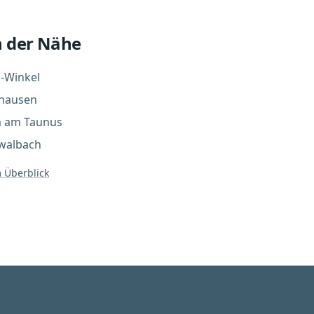
n der Nähe
h-Winkel
hausen
 am Taunus
walbach
 Überblick