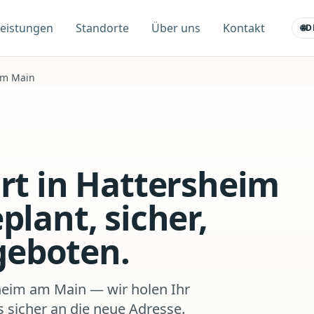
Leistungen
Standorte
Über uns
Kontakt
🌐
D
am Main
rt in Hattersheim
lant, sicher,
ngeboten.
heim am Main — wir holen Ihr
s sicher an die neue Adresse.