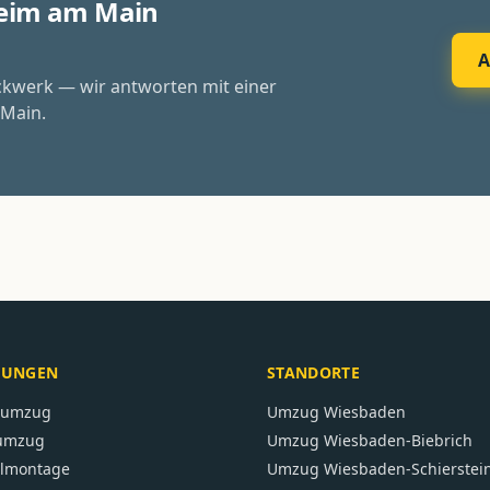
heim am Main
A
ckwerk — wir antworten mit einer
 Main.
TUNGEN
STANDORTE
atumzug
Umzug
Wiesbaden
umzug
Umzug
Wiesbaden-Biebrich
lmontage
Umzug
Wiesbaden-Schierstei