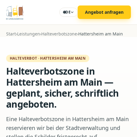
Zum Hauptinhalt
Angebot anfragen
🌐
DE
Start
›
Leistungen
›
Halteverbotszone
›
Hattersheim am Main
HALTEVERBOT
·
HATTERSHEIM AM MAIN
Halteverbotszone in
Hattersheim am Main —
geplant, sicher, schriftlich
angeboten.
Eine Halteverbotszone in Hattersheim am Main
reservieren wir bei der Stadtverwaltung und
stellen die Schilder fristgerecht auf.