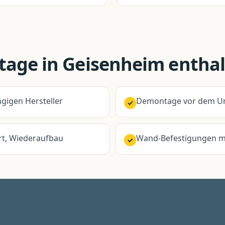
tage
in
Geisenheim
enthal
gigen Hersteller
Demontage vor dem Um
✓
t, Wiederaufbau
Wand-Befestigungen mi
✓