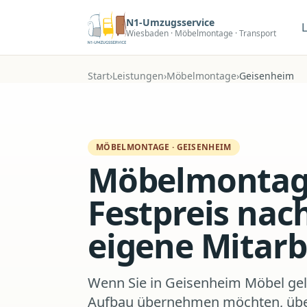
Zum Hauptinhalt
N1-Umzugsservice
Wiesbaden · Möbelmontage · Transport
Start
›
Leistungen
›
Möbelmontage
›
Geisenheim
MÖBELMONTAGE
·
GEISENHEIM
Möbelmontage
Festpreis nac
eigene Mitarb
Wenn Sie in Geisenheim Möbel ge
Aufbau übernehmen möchten, übe