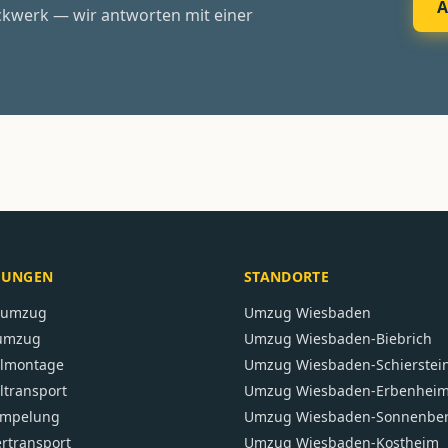
A
ckwerk — wir antworten mit einer
TUNGEN
STANDORTE
atumzug
Umzug
Wiesbaden
umzug
Umzug
Wiesbaden-Biebrich
lmontage
Umzug
Wiesbaden-Schierstei
transport
Umzug
Wiesbaden-Erbenhei
ümpelung
Umzug
Wiesbaden-Sonnenbe
ertransport
Umzug
Wiesbaden-Kostheim