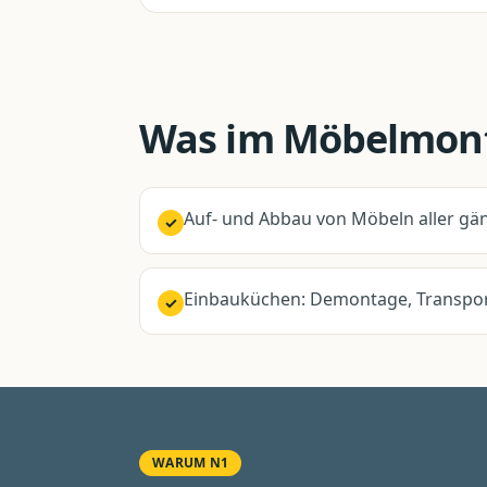
Was im
Möbelmon
Auf- und Abbau von Möbeln aller gän
✓
Einbauküchen: Demontage, Transpor
✓
WARUM N1