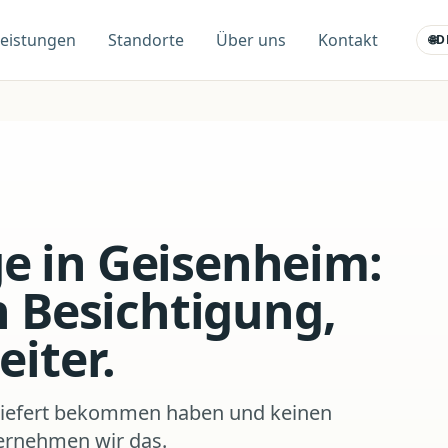
Leistungen
Standorte
Über uns
Kontakt
🌐
D
 in Geisenheim:
h Besichtigung,
eiter.
liefert bekommen haben und keinen
rnehmen wir das.