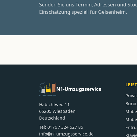
Senden Sie uns Termin, Adressen und Sto
Einschätzung speziell für Geisenheim.
LEIS
N1-Umzugsservice
Priv
Büro
Habichtweg 11
65205
Wiesbaden
Möbe
Deutschland
Möbel
Tel:
0176 / 324 527 85
Entr
info@n1umzugsservice.de
Klavi