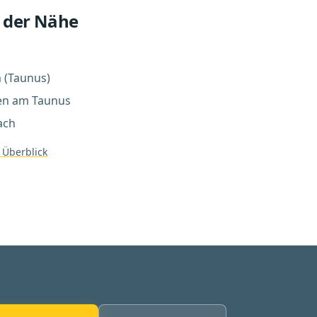
 der Nähe
 (Taunus)
en am Taunus
ach
 Überblick