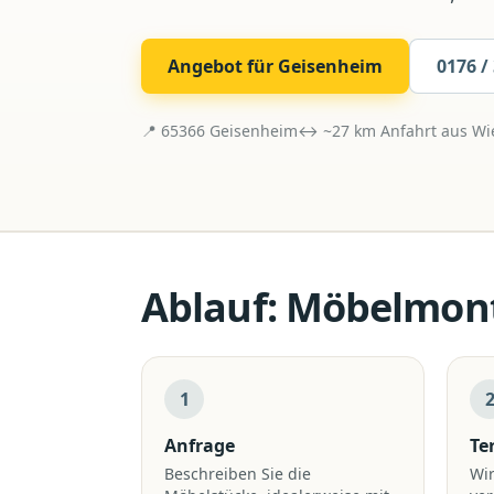
Angebot für
Geisenheim
0176 /
📍
65366
Geisenheim
↔ ~
27
km Anfahrt aus
Wi
Ablauf:
Möbelmon
1
Anfrage
Te
Beschreiben Sie die
Wir