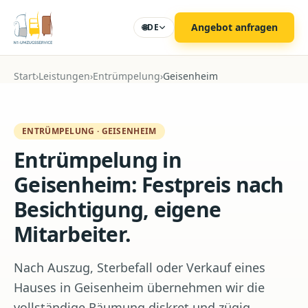
Zum Hauptinhalt
Angebot anfragen
🌐
DE
Start
›
Leistungen
›
Entrümpelung
›
Geisenheim
ENTRÜMPELUNG
·
GEISENHEIM
Entrümpelung in
Geisenheim: Festpreis nach
Besichtigung, eigene
Mitarbeiter.
Nach Auszug, Sterbefall oder Verkauf eines
Hauses in Geisenheim übernehmen wir die
vollständige Räumung diskret und zügig.