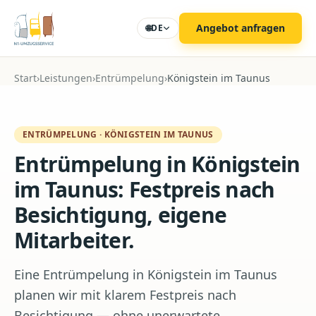
Zum Hauptinhalt
Angebot anfragen
🌐
DE
Start
›
Leistungen
›
Entrümpelung
›
Königstein im Taunus
ENTRÜMPELUNG
·
KÖNIGSTEIN IM TAUNUS
Entrümpelung in Königstein
im Taunus: Festpreis nach
Besichtigung, eigene
Mitarbeiter.
Eine Entrümpelung in Königstein im Taunus
planen wir mit klarem Festpreis nach
Besichtigung — ohne unerwartete