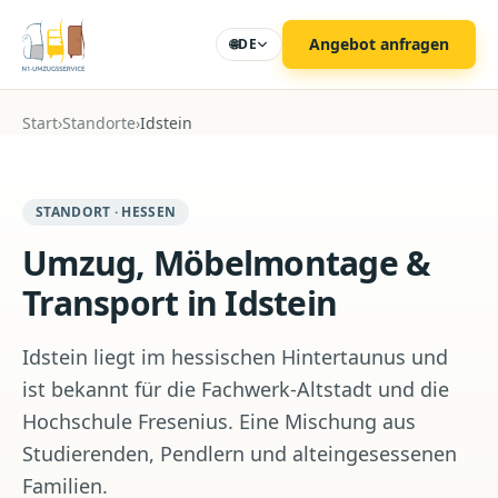
Zum Hauptinhalt
Angebot anfragen
🌐
DE
Start
›
Standorte
›
Idstein
STANDORT · HESSEN
Umzug, Möbelmontage &
Transport in Idstein
Idstein liegt im hessischen Hintertaunus und
ist bekannt für die Fachwerk-Altstadt und die
Hochschule Fresenius. Eine Mischung aus
Studierenden, Pendlern und alteingesessenen
Familien.