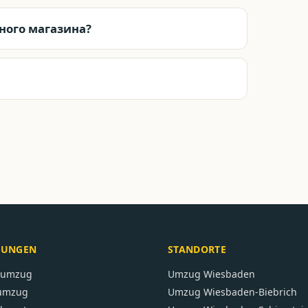
ного магазина?
TUNGEN
STANDORTE
atumzug
Umzug
Wiesbaden
umzug
Umzug
Wiesbaden-Biebrich