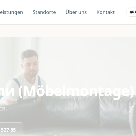
Leistungen
Standorte
Über uns
Kontakt
🌐
R
ли (Möbelmontage)
ся.
 527 85