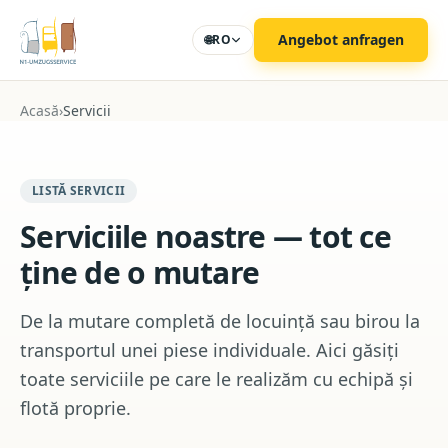
Zum Hauptinhalt
Angebot anfragen
🌐
RO
Acasă
›
Servicii
LISTĂ SERVICII
Serviciile noastre — tot ce
ține de o mutare
De la mutare completă de locuință sau birou la
transportul unei piese individuale. Aici găsiți
toate serviciile pe care le realizăm cu echipă și
flotă proprie.