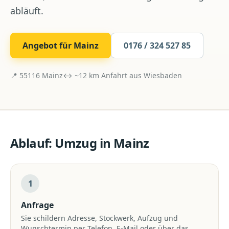
abläuft.
Angebot für
Mainz
0176 / 324 527 85
📍
55116
Mainz
↔ ~
12
km Anfahrt aus
Wiesbaden
Ablauf:
Umzug
in
Mainz
1
Anfrage
Sie schildern Adresse, Stockwerk, Aufzug und
Wunschtermin per Telefon, E-Mail oder über das