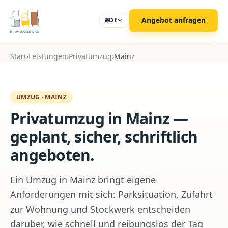
Zum Hauptinhalt
Angebot anfragen
🌐
DE
Start
›
Leistungen
›
Privatumzug
›
Mainz
UMZUG
·
MAINZ
Privatumzug in Mainz —
geplant, sicher, schriftlich
angeboten.
Ein Umzug in Mainz bringt eigene
Anforderungen mit sich: Parksituation, Zufahrt
zur Wohnung und Stockwerk entscheiden
darüber, wie schnell und reibungslos der Tag