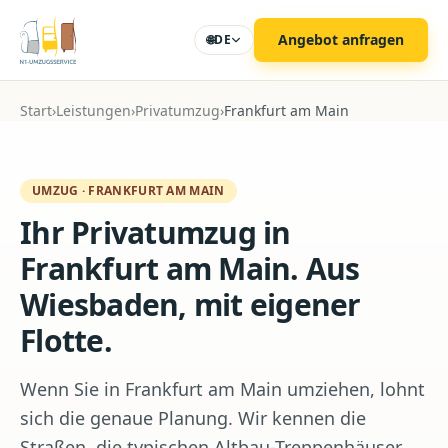
Zum Hauptinhalt
Angebot anfragen
🌐
DE
Start
›
Leistungen
›
Privatumzug
›
Frankfurt am Main
UMZUG
·
FRANKFURT AM MAIN
Ihr Privatumzug in
Frankfurt am Main. Aus
Wiesbaden, mit eigener
Flotte.
Wenn Sie in Frankfurt am Main umziehen, lohnt
sich die genaue Planung. Wir kennen die
Straßen, die typischen Altbau-Treppenhäuser