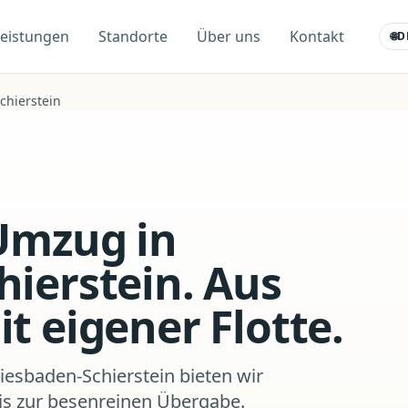
Leistungen
Standorte
Über uns
Kontakt
🌐
D
chierstein
Umzug in
ierstein. Aus
t eigener Flotte.
iesbaden-Schierstein bieten wir
is zur besenreinen Übergabe.