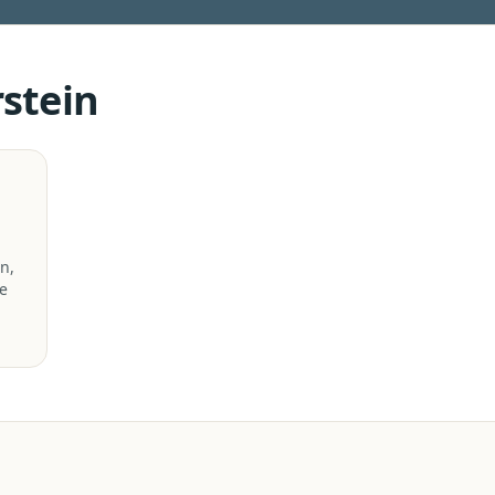
stein
n,
e