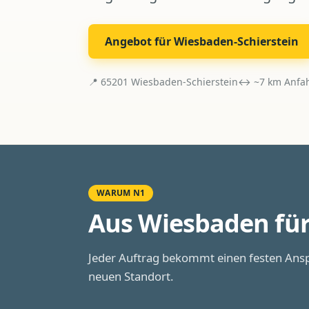
Angebot für
Wiesbaden-Schierstein
📍
65201
Wiesbaden-Schierstein
↔ ~
7
km Anfah
WARUM N1
Aus Wiesbaden fü
Jeder Auftrag bekommt einen festen Ansp
neuen Standort.