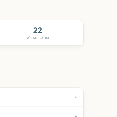
22
M³ LADERAUM
+
+