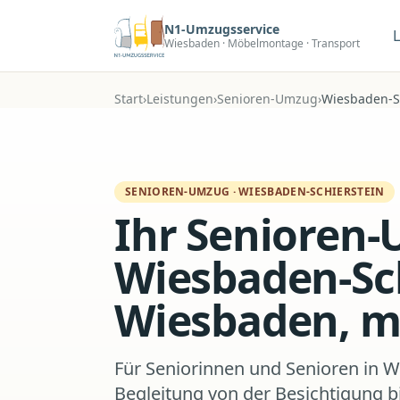
Zum Hauptinhalt
N1-Umzugsservice
Wiesbaden · Möbelmontage · Transport
Start
›
Leistungen
›
Senioren-Umzug
›
Wiesbaden-S
SENIOREN-UMZUG
·
WIESBADEN-SCHIERSTEIN
Ihr Senioren-
Wiesbaden-Sch
Wiesbaden, mi
Für Seniorinnen und Senioren in W
Begleitung von der Besichtigung b