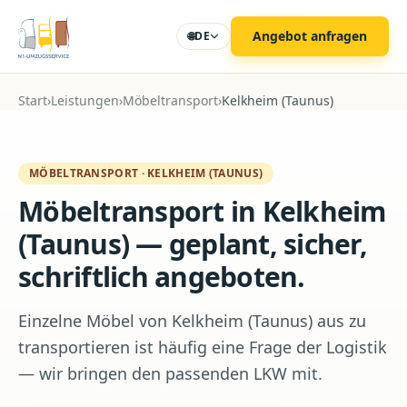
Zum Hauptinhalt
Angebot anfragen
🌐
DE
Start
›
Leistungen
›
Möbeltransport
›
Kelkheim (Taunus)
MÖBELTRANSPORT
·
KELKHEIM (TAUNUS)
Möbeltransport in Kelkheim
(Taunus) — geplant, sicher,
schriftlich angeboten.
Einzelne Möbel von Kelkheim (Taunus) aus zu
transportieren ist häufig eine Frage der Logistik
— wir bringen den passenden LKW mit.