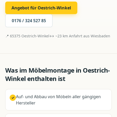
Angebot für
Oestrich-Winkel
0176 / 324 527 85
📍
65375
Oestrich-Winkel
↔ ~
23
km Anfahrt aus
Wiesbaden
Was im
Möbelmontage
in
Oestrich-
Winkel
enthalten ist
Auf- und Abbau von Möbeln aller gängigen
✓
Hersteller