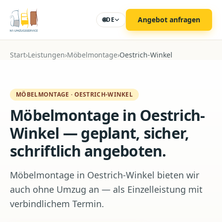
Zum Hauptinhalt
Angebot anfragen
🌐
DE
Start
›
Leistungen
›
Möbelmontage
›
Oestrich-Winkel
MÖBELMONTAGE
·
OESTRICH-WINKEL
Möbelmontage in Oestrich-
Winkel — geplant, sicher,
schriftlich angeboten.
Möbelmontage in Oestrich-Winkel bieten wir
auch ohne Umzug an — als Einzelleistung mit
verbindlichem Termin.