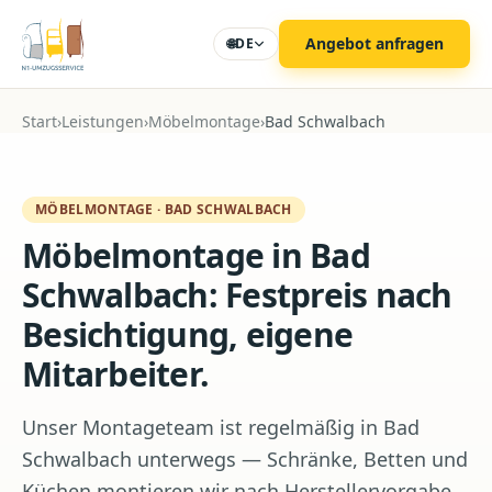
Zum Hauptinhalt
Angebot anfragen
🌐
DE
Start
›
Leistungen
›
Möbelmontage
›
Bad Schwalbach
MÖBELMONTAGE
·
BAD SCHWALBACH
Möbelmontage in Bad
Schwalbach: Festpreis nach
Besichtigung, eigene
Mitarbeiter.
Unser Montageteam ist regelmäßig in Bad
Schwalbach unterwegs — Schränke, Betten und
Küchen montieren wir nach Herstellervorgabe.