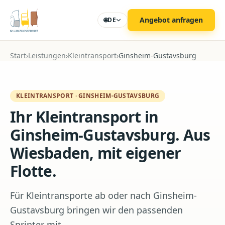
Zum Hauptinhalt
Angebot anfragen
🌐
DE
Start
›
Leistungen
›
Kleintransport
›
Ginsheim-Gustavsburg
KLEINTRANSPORT
·
GINSHEIM-GUSTAVSBURG
Ihr Kleintransport in
Ginsheim-Gustavsburg. Aus
Wiesbaden, mit eigener
Flotte.
Für Kleintransporte ab oder nach Ginsheim-
Gustavsburg bringen wir den passenden
Sprinter mit.