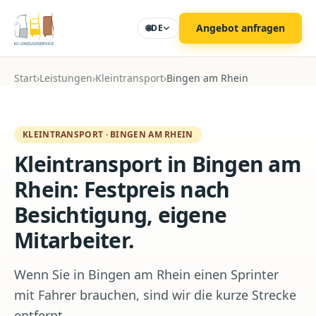
Zum Hauptinhalt
Angebot anfragen
🌐
DE
Start
›
Leistungen
›
Kleintransport
›
Bingen am Rhein
KLEINTRANSPORT
·
BINGEN AM RHEIN
Kleintransport in Bingen am
Rhein: Festpreis nach
Besichtigung, eigene
Mitarbeiter.
Wenn Sie in Bingen am Rhein einen Sprinter
mit Fahrer brauchen, sind wir die kurze Strecke
entfernt.