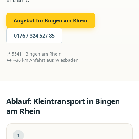
Angebot für
Bingen am Rhein
0176 / 324 527 85
📍
55411
Bingen am Rhein
↔ ~
30
km Anfahrt aus
Wiesbaden
Ablauf:
Kleintransport
in
Bingen
am Rhein
1