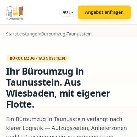
Zum Hauptinhalt
Angebot anfragen
🌐
DE
Start
›
Leistungen
›
Büroumzug
›
Taunusstein
BÜROUMZUG
·
TAUNUSSTEIN
Ihr Büroumzug in
Taunusstein. Aus
Wiesbaden, mit eigener
Flotte.
Ein Büroumzug in Taunusstein verlangt nach
klarer Logistik — Aufzugszeiten, Anlieferzonen
und IT-Pausen müssen zusammenpassen.